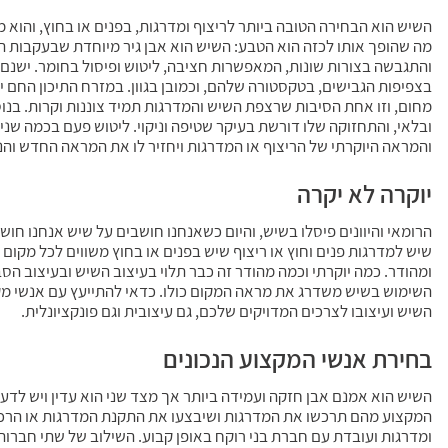
השיש הוא הבחירה הטובה ביותר לריצוף ומדרגות, בפנים או בחוץ, והוא מ
מה שהופך אותו לכזה הוא הטבע: השיש הוא אבן גיר מיוחדת שבעקבות תה
והתגבשה בצורות שונות, המאפשרות חציבה, ליטוש ופיסול בחומר. ישנם 
בצפיפות הגבישים, בטקסטורה שלהם, וכמובן בגוון. במזרח התיכון החם יש
מחום, וזו אחת הסיבות שרצפת השיש והמדרגות תמיד צוננות וקרות. בנו
ובלאי, והתחזוקה שלו דורשת בעיקר שטיפה וניקוי. ליטוש פעם בכמה שנ
והמראה היוקרתי של הריצוף או המדרגות ויחזיר לו את המראה החדש והנ
יוקרה לא יקרה
הרומאי והיוונים פיסלו בשיש, והיום כשאנחנו חושבים על שיש אנחנו חושבי
שיש למדרגות פנים וחוץ או ריצוף שיש בפנים או בחוץ משווים לכל מקום
ומהודר. כמה יוקרתי וכמה מהודר זה כבר תלוי בעיצוב השיש ובעיצוב הס
השימוש בשיש משדרג את מראה המקום כולו. כדאי להתייעץ עם אנשי מק
השיש ועיצובו לצרכים המדויקים שלכם, גם עיצובית וגם פונקציונלית.
בחירת אנשי המקצוע הנכונים
השיש הוא אמנם אבן חזקה ועמידה ביותר אך מצד שני הוא עדין ויש לדעת 
המקצוע מהם תרכשו את המדרגות ושיבצעו את התקנת המדרגות או הרכבת
ומדרגות ועובדת עם חברת בני רוקח באופן קבוע. השילוב של שתי חברות 