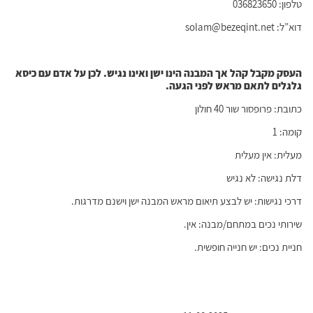
טלפון: 036823650
דוא”ל: solam@bezeqint.net
העסק מקבל קהל אך המבנה הינו ישן ואינו נגיש. לכן על אדם עם כיסא
גלגלים לתאם מראש לפני הגעה.
כתובת: פרופסור שור 40 חולון
קומה: 1
מעלית: אין מעלית
דלת נגישה: לא נגיש
דרכי נגישות: יש לבצע תיאום מראש המבנה ישן וישנם מדרגות.
שירותי נכים במתחם/מבנה: אין.
חניית נכים: יש חנייה חופשית.