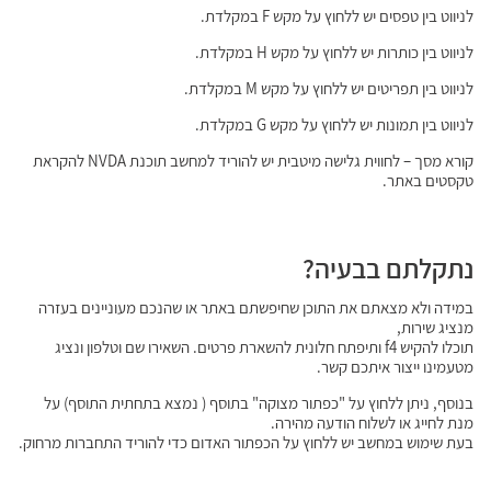
לניווט בין טפסים יש ללחוץ על מקש F במקלדת.
לניווט בין כותרות יש ללחוץ על מקש H במקלדת.
לניווט בין תפריטים יש ללחוץ על מקש M במקלדת.
לניווט בין תמונות יש ללחוץ על מקש G במקלדת.
קורא מסך – לחווית גלישה מיטבית יש להוריד למחשב תוכנת NVDA להקראת
טקסטים באתר.
נתקלתם בבעיה?
במידה ולא מצאתם את התוכן שחיפשתם באתר או שהנכם מעוניינים בעזרה
מנציג שירות,
תוכלו להקיש f4 ותיפתח חלונית להשארת פרטים. השאירו שם וטלפון ונציג
מטעמינו ייצור איתכם קשר.
בנוסף, ניתן ללחוץ על "כפתור מצוקה" בתוסף ( נמצא בתחתית התוסף) על
מנת לחייג או לשלוח הודעה מהירה.
בעת שימוש במחשב יש ללחוץ על הכפתור האדום כדי להוריד התחברות מרחוק.