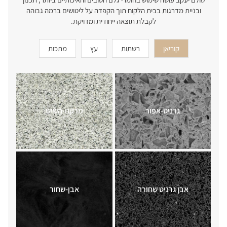
ובניית מדרגות בבית הלקוח תוך הקפדה על ליטושים ברמה גבוהה
לקבלת תוצאה ייחודית ומדויקת.
קוריאן
רשתות
עץ
מתכות
רשת 5
נחושת
אדני רכבת
גרניט-אפור
רשת 2
אקליפטוס
חומר מתכת
מרקם-השיש
רשת 3
פליז
עץ טיק
אבן גרניט שחורה
רשת 1
אבן-שחור
עץ דובדבן