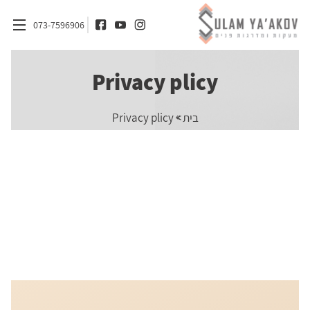
073-7596906
Privacy plicy
דף הבית
»
בית
Privacy plicy
אודות
מדרגות
מעקות
חומרים
אדריכלים ומעצבי פנים
בלוג
צור קשר