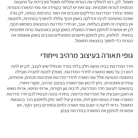
חשמל. לכן, רצוי להחליף את הנורות שזוללות חשמל ומכבידות על ההוצאה
הכספית לנורות חסכוניות. עם זאת יש לבחור בקפידה את גופי התאורה והנורות
מאחר ובחדר המדרגות מדליקים ומכבים את האור בתכיפות גבוהה, לכן נורה
שאינה מתאימה לכיבוי והדלקה באופן תכוף עלולה להישרף במהירות, ולמעשה
אין במקרה זה חסכון בעלויות. אגב, יש חדרי מדרגות הנמצאים בשימוש תכוף,
לכן יש אפשרת להתקין תאורה הפועלת באופן קבוע באמצעות נורות חסכוניות
במיוחד. לחלופין, ניתן להתקין חיישנים המפעילים ומכבים באופן אוטומטי את
הנורות כדי לחסוך בהוצאות החשמל.
גופי תאורה בעיצוב מרהיב וייחודי
חדר המדרגות בבית מהווה חלק בלתי נפרד מהחלל שיש לעצב, לכן יש לתת
דגש רב על נושא התאורה לחדרי המדרגות. מומלץ לפנות לחברה מובילה
בתחומה המציעה שלל גופי תאורה לחדרי מדרגות ופתרונות חכמים, איכותיים,
עמידים וחסכוניים. ניתן לרכוש גופי תאורה בעיצוב מרהיב, מקורי וייחודי,
בהתאמה לעיצוב חדר המדרגות, לרבות גוון הקירות, אריחי החיפוי, אריחי השיש
או האבן הטבעית של המדרגות וכדומה. בחירה נכונה תבטיח לכם חדר מדרגות
המשרה אווירה נעימה ויוקרתית, ופתרון יעיל לאור חזק ולחיסכון ניכר בהוצאות
החשמל. כדאי לדעת כי ישנם גופי תאורה גלויים ונסתרים בתוך הקיר, ויש
אפשרות להתקין את התאורה במדרגות עצמן