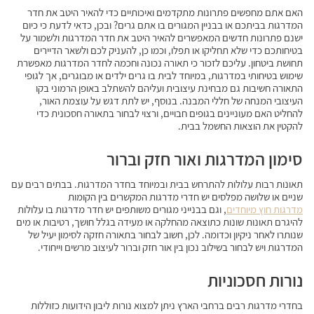
האם אתם מחפשים פתרונות מתקדמים ואיכותיים כדי להאיר היטב את חדר
המדרגות בביתכם או בבניין המגורים בו אתם גרים? ובכן, כדאי לדעת כי כיום
ישנם פתרונות חדשים המאפשרים להאיר היטב את חדר המדרגות ולשמור על
בטיחותכם כדי שלא תחליקו או תפלו, וכמו כן, להעניק לכם ולשאר הדיירים
תחושת ביטחון. עליכם לזכור כי תאורה נכונה וחכמה לחדר המדרגות מאפשרת
שימוש בטיחותי במדרגות, במיוחד לבית בו גרים ילדים או מבוגרים, אך לגופי
התאורה חשיבות גם מבחינת עיצובית ועליהם להשתלב באופן הרמוני בקו
העיצובי המנחה של חללי המבנה. בנוסף, יש לתת דגש על עוצמת האור,
להחליט האם מעוניינים בגופים חבויים, ורצוי לבחור בתאורה חסכונית כדי
להקטין את הוצאות החשמל בבית.
סימון המדרגות ואור חזק וברור
תאונות רבות עלולות להתרחש בבית ובמיוחד בחדר המדרגות. בבתים רבים עם
שניים או שלושה מפלסים יש חדרי מדרגות המקשרים בין הקומות
מדרגות חוץ מיוחדים
, וגם בבנייני מגורים משותפים יש חדר מדרגות בו עלולות
להיגרם תאונות שונות כתוצאה מהחלקה או מעידה בגלל חושך, רטיבות או מים
שנותרו לאחר ניקיון וכדומה. לכן, חשוב לבחור בתאורה חזקה לסימון יעיל של
המדרגות ויש לבחור בשילוב נכון בין אור חזק וברור לעיצוב מרשים וייחודי.
נורות חסכוניות
בחדרי מדרגות רבים ברחבי הארץ ניתן למצוא נורות ליבון הידועות כזוללות