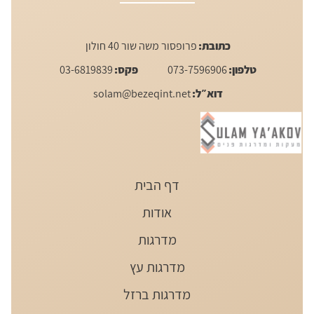
כתובת:
פרופסור משה שור 40 חולון
טלפון:
073-7596906
פקס:
03-6819839
דוא״ל:
solam@bezeqint.net
דף הבית
אודות
מדרגות
מדרגות עץ
מדרגות ברזל