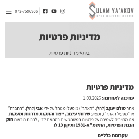
073-7596906
מדיניות פרטיות
דף הבית
»
בית
מדיניות פרטיות
אודות
מדרגות
מעקות
מדיניות פרטיות
חומרים
עודכנה לאחרונה
:
1.03.2026
אדריכלים ומעצבי פנים
אתר
סולם יעקב
(להלן: “האתר”) מופעל ומנוהל על-ידי
אבי
(להלן: “החברה”
או “מפעיל האתר”), ומציע
שירותי עיצוב, ייצור והתקנת מדרגות ומעקות
.
בלוג
אנו מחויבים לשמירה על פרטיות המשתמשים בהתאם לדין, לרבות הוראות
חוק
הגנת הפרטיות, התשמ”א-1981 ותיקון 13 לו
.
צור קשר
עקרונות כלליים