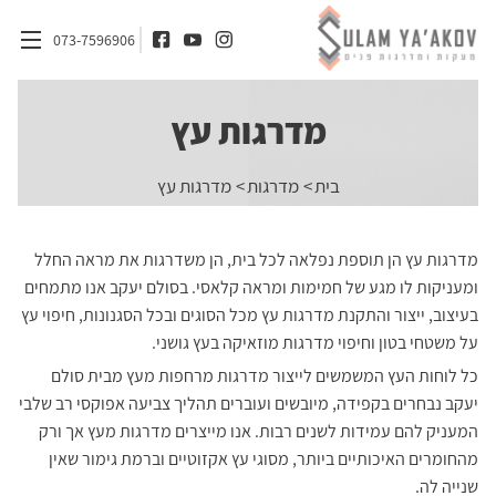
073-7596906
מדרגות עץ
דף הבית
בית
מדרגות
מדרגות עץ
אודות
מדרגות
מדרגות עץ הן תוספת נפלאה לכל בית, הן משדרגות את מראה החלל
מעקות
ומעניקות לו מגע של חמימות ומראה קלאסי. בסולם יעקב אנו מתמחים
בעיצוב, ייצור והתקנת מדרגות עץ מכל הסוגים ובכל הסגנונות, חיפוי עץ
חומרים
על משטחי בטון וחיפוי מדרגות מוזאיקה בעץ גושני.
אדריכלים ומעצבי פנים
כל לוחות העץ המשמשים לייצור מדרגות מרחפות מעץ מבית סולם
יעקב נבחרים בקפידה, מיובשים ועוברים תהליך צביעה אפוקסי רב שלבי
בלוג
המעניק להם עמידות לשנים רבות. אנו מייצרים מדרגות מעץ אך ורק
צור קשר
מהחומרים האיכותיים ביותר, מסוגי עץ אקזוטיים וברמת גימור שאין
שנייה לה.