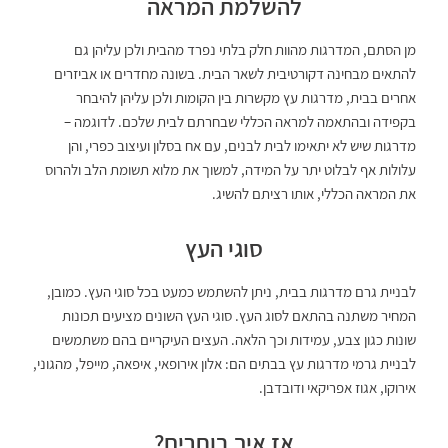
להשלמת המראה
מן הסתם, המדרגות מהוות חלק בלתי נפרד מהבית ולכן עליהן גם
להתאים מבחינה דקורטיבית לשאר הבית. בשונה מחדרים או אביזרים
אחרים בבית, מדרגות עץ מקשרות בין הקומות ולכן עליהן להיבחר
בקפידה ובהתאמה למראה הכללי שבחרתם לבית שלכם. לדוגמה –
מדרגות שיש לא יתאימו לבית לבנים, עם אח בסלון ועיצוב כפרי, והן
עלולות אף לבלוט יתר על המידה, למשוך את מלוא תשומת הלב ולהרוס
את המראה הכללי, אותו רציתם להשיג.
סוגי העץ
לבניית גרם מדרגות בבית, ניתן להשתמש כמעט בכל סוגי העץ. כמובן,
המחיר משתנה בהתאם לסוג העץ. סוגי העץ השונים מציעים תכונות
שונות כגון צבע, עמידות וכך הלאה. העצים העיקריים בהם משתמשים
לבניית גרמי מדרגות עץ בבתים הם: אלון אירופאי, איפאה, מייפל, מהגוני,
אירוקו, אגוז אפריקאי ודובדבן.
אז איך בוחרים?